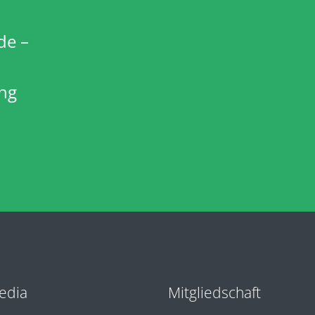
de –
ng
edia
Mitgliedschaft