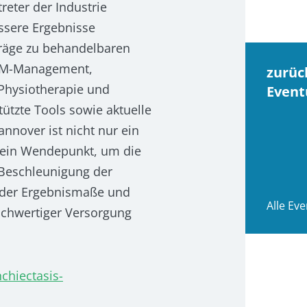
reter der Industrie
ssere Ergebnisse
träge zu behandelbaren
NTM-Management,
zurüc
 Physiotherapie und
Event
tützte Tools sowie aktuelle
nnover ist nicht nur ein
 ein Wendepunkt, um die
 Beschleunigung der
 der Ergebnismaße und
Alle Eve
ochwertiger Versorgung
chiectasis-