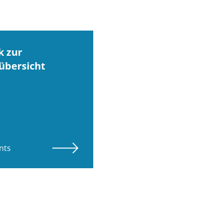
k zur
übersicht
nts